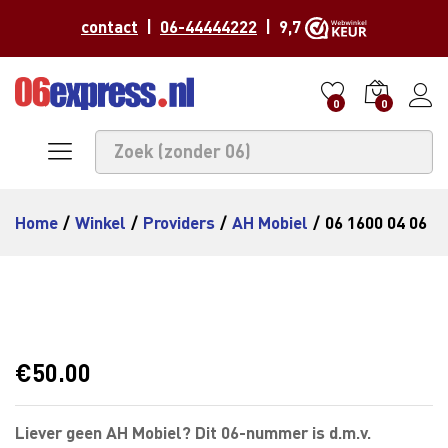
contact
|
06-44444222
| 9,7
0
0
Home
/
Winkel
/
Providers
/
AH Mobiel
/
06 1600 04 06
€
50.00
Liever geen AH Mobiel? Dit 06-nummer is d.m.v.