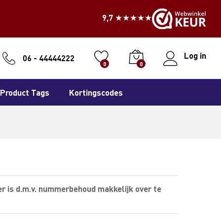
9,7 ★★★★★
Log in
06 - 44444222
0
0
Product Tags
Kortingscodes
r is d.m.v. nummerbehoud makkelijk over te