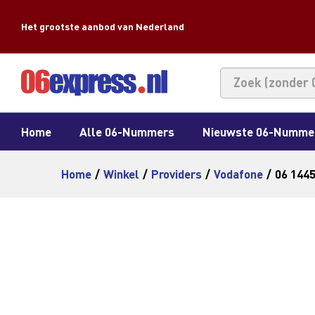
Het grootste aanbod van Nederland
Home
Alle 06-Nummers
Nieuwste 06-Numme
Home
/
Winkel
/
Providers
/
Vodafone
/
06 144