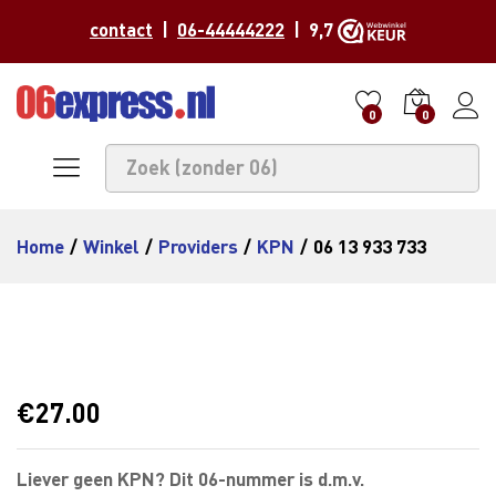
contact
|
06-44444222
| 9,7
0
0
Home
/
Winkel
/
Providers
/
KPN
/
06 13 933 733
€
27.00
Liever geen KPN? Dit 06-nummer is d.m.v.