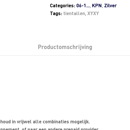
Categories:
06-1...
,
KPN
,
Zilver
Tags:
tientallen
,
XYXY
Productomschrijving
oud in vrijwel alle combinaties mogelijk.
nnement, of naar een andere prepaid provider.