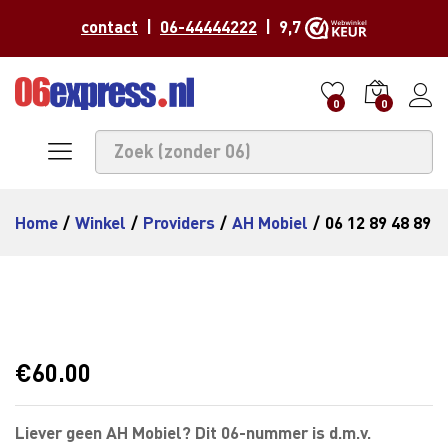
contact
|
06-44444222
| 9,7
0
0
Home
/
Winkel
/
Providers
/
AH Mobiel
/
06 12 89 48 89
€
60.00
Liever geen AH Mobiel? Dit 06-nummer is d.m.v.