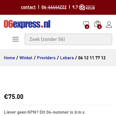
contact
|
06-44444222
| 9,7
0
0
Home
/
Winkel
/
Providers
/
Lebara
/
06 12 11 77 12
€
75.00
Liever geen KPN? Dit 06-nummer is d.m.v.