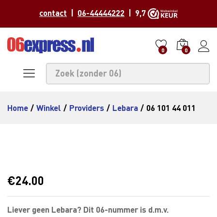
contact
|
06-44444222
| 9,7
0
0
Home
/
Winkel
/
Providers
/
Lebara
/
06 101 44 011
€
24.00
Liever geen Lebara? Dit 06-nummer is d.m.v.