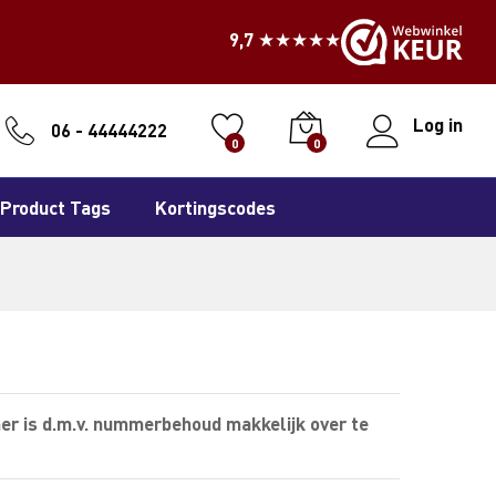
9,7 ★★★★★
Log in
06 - 44444222
0
0
Product Tags
Kortingscodes
er is d.m.v. nummerbehoud makkelijk over te