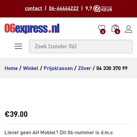
contact
|
06-44444222
| 9,7
0
0
Home
/
Winkel
/
Prijsklassen
/
Zilver
/
06 330 370 99
€
39.00
Liever geen AH Mobiel? Dit 06-nummer is d.m.v.