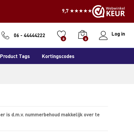
9,7 ★★★★★
Log in
06 - 44444222
0
0
Product Tags
Kortingscodes
er is d.m.v. nummerbehoud makkelijk over te