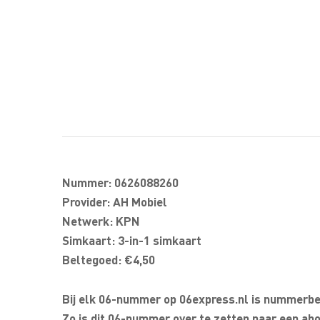
Nummer: 0626088260
Provider: AH Mobiel
Netwerk: KPN
Simkaart: 3-in-1 simkaart
Beltegoed: €4,50
Bij elk 06-nummer op 06express.nl is nummerbeh
Zo is dit 06-nummer over te zetten naar een abo