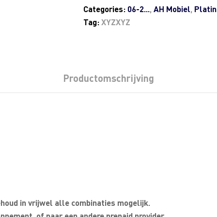
Categories:
06-2...
,
AH Mobiel
,
Plati
Tag:
XYZXYZ
Productomschrijving
oud in vrijwel alle combinaties mogelijk.
nnement, of naar een andere prepaid provider.