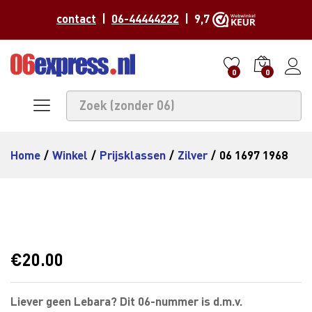
contact
|
06-44444222
| 9,7
0
0
Home
/
Winkel
/
Prijsklassen
/
Zilver
/
06 1697 1968
€
20.00
Liever geen Lebara? Dit 06-nummer is d.m.v.