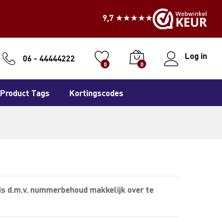
9,7 ★★★★★
Log in
06 - 44444222
0
0
Product Tags
Kortingscodes
is d.m.v. nummerbehoud makkelijk over te