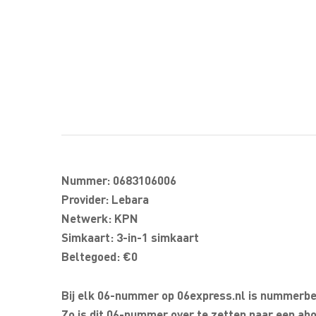
Nummer: 0683106006
Provider: Lebara
Netwerk: KPN
Simkaart: 3-in-1 simkaart
Beltegoed: €0
Bij elk 06-nummer op 06express.nl is nummerbeh
Zo is dit 06-nummer over te zetten naar een abo