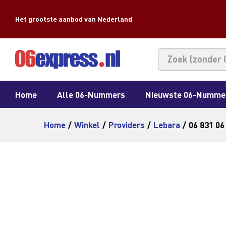
Het grootste aanbod van Nederland
Home
Alle 06-Nummers
Nieuwste 06-Numme
Home
/
Winkel
/
Providers
/
Lebara
/
06 831 06