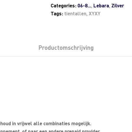
Categories:
06-8...
,
Lebara
,
Zilver
Tags:
tientallen
,
XYXY
Productomschrijving
oud in vrijwel alle combinaties mogelijk.
nnement, of naar een andere prepaid provider.