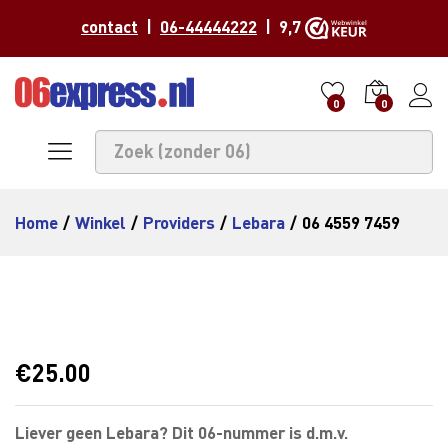
contact
|
06-44444222
| 9,7
0
0
Home
/
Winkel
/
Providers
/
Lebara
/
06 4559 7459
€
25.00
Liever geen Lebara? Dit 06-nummer is d.m.v.