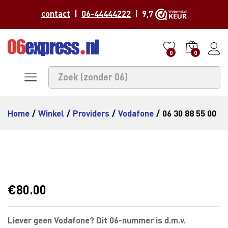
contact
|
06-44444222
| 9,7
0
0
Home
/
Winkel
/
Providers
/
Vodafone
/
06 30 88 55 00
€
80.00
Liever geen Vodafone? Dit 06-nummer is d.m.v.