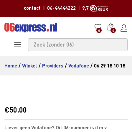
contact
|
06-44444222
| 9,7
0
0
Home
/
Winkel
/
Providers
/
Vodafone
/
06 29 18 10 18
€
50.00
Liever geen Vodafone? Dit 06-nummer is d.m.v.