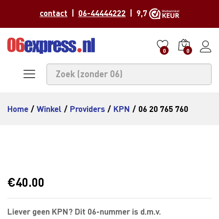
contact
|
06-44444222
| 9,7
0
0
Home
/
Winkel
/
Providers
/
KPN
/
06 20 765 760
€
40.00
Liever geen KPN? Dit 06-nummer is d.m.v.