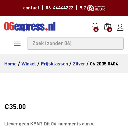
contact
|
06-44444222
| 9,7
0
0
Home
/
Winkel
/
Prijsklassen
/
Zilver
/
06 2035 0404
€
35.00
Liever geen KPN? Dit 06-nummer is d.m.v.