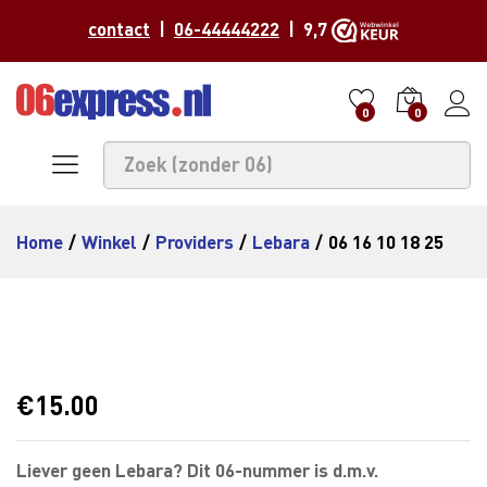
contact
|
06-44444222
| 9,7
0
0
Home
/
Winkel
/
Providers
/
Lebara
/
06 16 10 18 25
€
15.00
Liever geen Lebara? Dit 06-nummer is d.m.v.