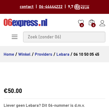
contact
|
06-44444222
| 9,7
0
0
Home
/
Winkel
/
Providers
/
Lebara
/
06 10 50 05 45
€
50.00
Liever geen Lebara? Dit 06-nummer is d.m.v.