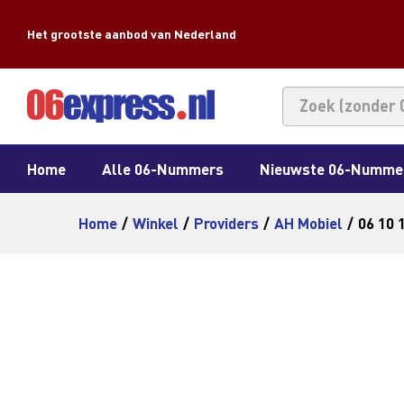
Het grootste aanbod van Nederland
Home
Alle 06-Nummers
Nieuwste 06-Numme
Home
/
Winkel
/
Providers
/
AH Mobiel
/
06 10 