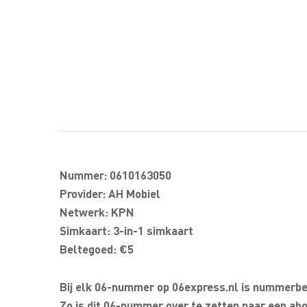
Nummer: 0610163050
Provider: AH Mobiel
Netwerk: KPN
Simkaart: 3-in-1 simkaart
Beltegoed: €5
Bij elk 06-nummer op 06express.nl is nummerbeh
Zo is dit 06-nummer over te zetten naar een abo