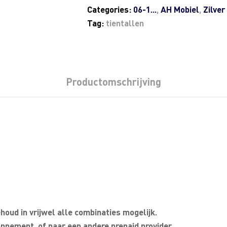
Categories:
06-1...
,
AH Mobiel
,
Zilver
Tag:
tientallen
Productomschrijving
oud in vrijwel alle combinaties mogelijk.
nnement, of naar een andere prepaid provider.