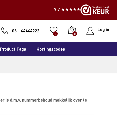
9,7 ★★★★★
Log in
06 - 44444222
0
0
Product Tags
Kortingscodes
er is d.m.v. nummerbehoud makkelijk over te